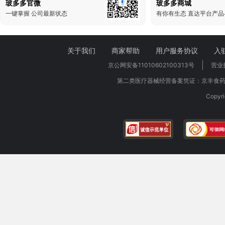
玻多多官微
玻多多商城
一键掌握 公司最新状态
有你有生态 直达平台产品
关于我们
商家帮助
用户服务协议
入
京公网安备11010602100313号
营业
第二类医疗器械经营备案凭证：京丰食药监
Copy