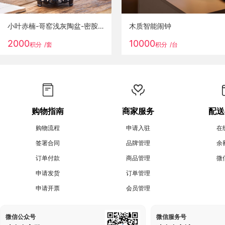
小叶赤楠-哥窑浅灰陶盆-密胺托盘
木质智能闹钟
2000
10000
积分
/套
积分
/台
购物指南
商家服务
配送
购物流程
申请入驻
在
签署合同
品牌管理
余
订单付款
商品管理
微
申请发货
订单管理
申请开票
会员管理
微信公众号
微信服务号